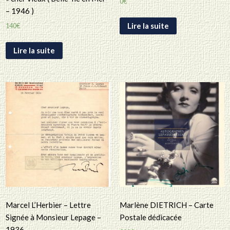
0
€
– 1946 )
Lire la suite
140
€
Lire la suite
Marcel L’Herbier – Lettre
Marlène DIETRICH – Carte
Signée à Monsieur Lepage –
Postale dédicacée
1936