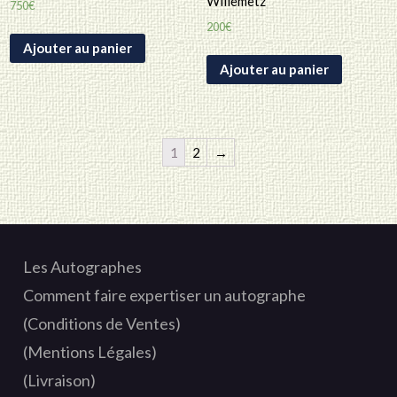
Willemetz
750
€
200
€
Ajouter au panier
Ajouter au panier
1
2
→
Les Autographes
Comment faire expertiser un autographe
(Conditions de Ventes)
(Mentions Légales)
(Livraison)