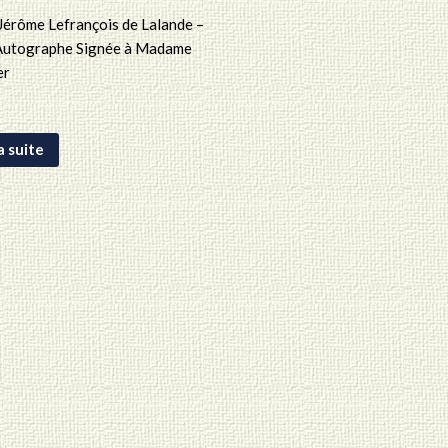
Jérôme Lefrançois de Lalande –
Autographe Signée à Madame
er
la suite