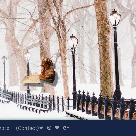
mpte
(Contact)