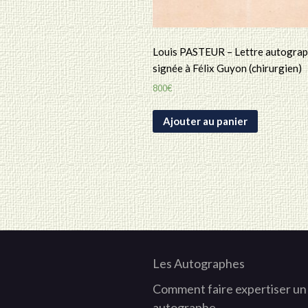
Louis PASTEUR – Lettre autogra
signée à Félix Guyon (chirurgien)
800
€
Ajouter au panier
Les Autographes
Comment faire expertiser un
autographe