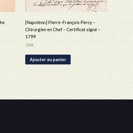
phe
[Napoléon] Pierre-François Percy –
Chirurgien en Chef – Certificat signé –
1799
350
€
Ajouter au panier