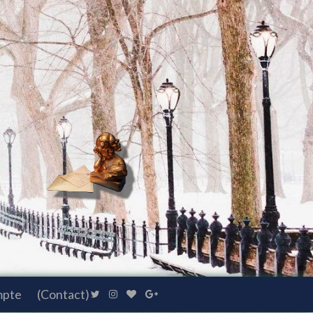
mpte
(Contact)