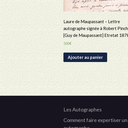
Laure de Maupassant – Lettre
autographe signée à Robert Pinc
[Guy de Maupassant] Etretat 187
500
€
Ajouter au panier
Les Autographes
Comment faire expertiser un
autographe