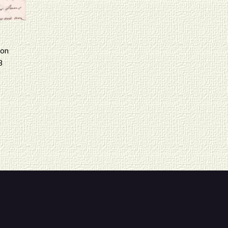
hon
8