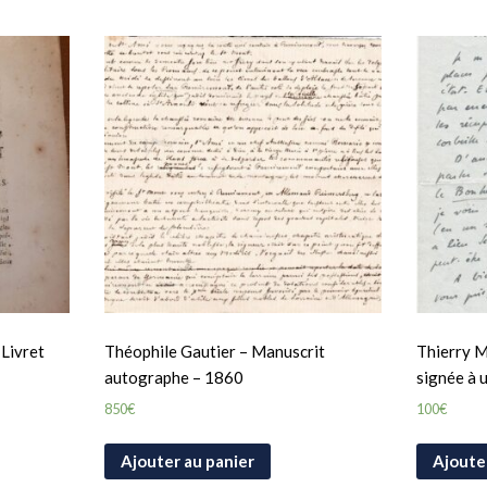
 Livret
Théophile Gautier – Manuscrit
Thierry M
autographe – 1860
signée à u
850
€
100
€
Ajouter au panier
Ajoute