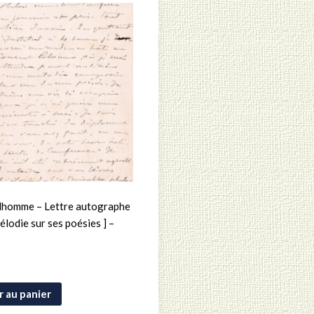
dhomme – Lettre autographe
élodie sur ses poésies ] –
r au panier