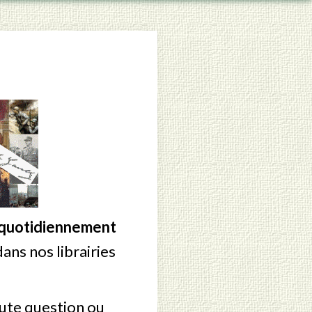
t quotidiennement
ans nos librairies
oute question ou