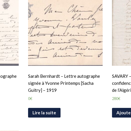
utographe
Sarah Bernhardt – Lettre autographe
SAVARY – 
signée à Yvonne Printemps [Sacha
confidenc
Guitry] – 1919
de l’Algér
0
€
280
€
Lire la suite
Ajoute