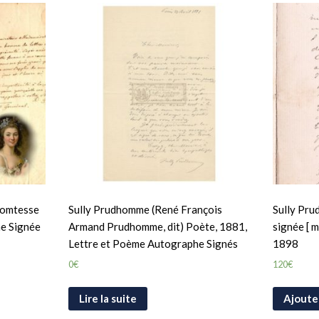
 comtesse
Sully Prudhomme (René François
Sully Pru
he Signée
Armand Prudhomme, dit) Poète, 1881,
signée [ m
Lettre et Poème Autographe Signés
1898
0
€
120
€
Lire la suite
Ajoute