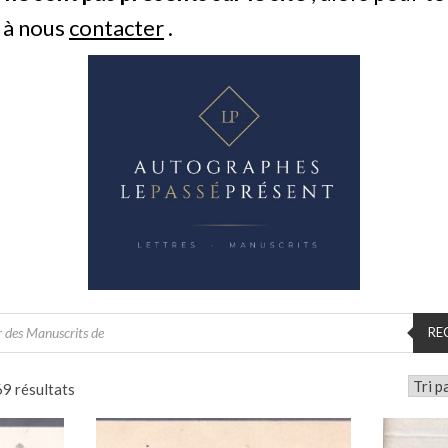
s à nous
contacter
.
RE
9 résultats