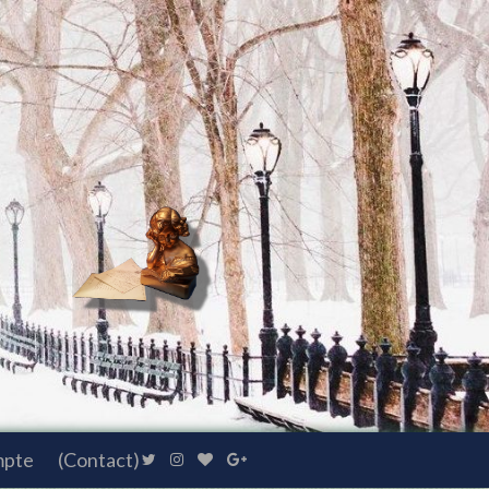
mpte
(Contact)