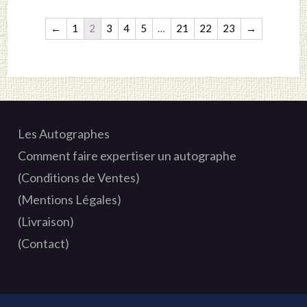
←
1
2
3
4
5
…
21
22
23
→
Les Autographes
Comment faire expertiser un autographe
(Conditions de Ventes)
(Mentions Légales)
(Livraison)
(Contact)