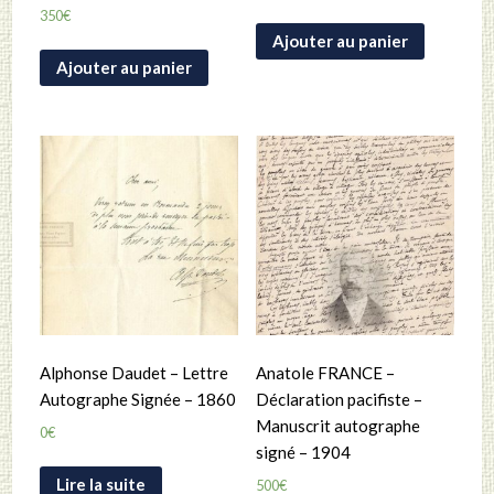
350
€
Ajouter au panier
Ajouter au panier
Alphonse Daudet – Lettre
Anatole FRANCE –
Autographe Signée – 1860
Déclaration pacifiste –
Manuscrit autographe
0
€
signé – 1904
Lire la suite
500
€