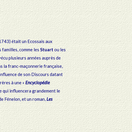
743) était un Ecossais aux
 familles, comme les
Stuart
ou les
vécu plusieurs
années auprès de
ns la franc-maçonnerie française,
’influence de son Discours datant
frères
à une «
Encyclopédie
e qui influencera grandement
le
de Fénelon, et un roman,
Les