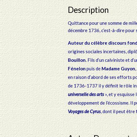
Description
Quittance pour une somme de mille 
décembre 1736, c’est-à-dire pour s
Auteur du célèbre discours fon
origines sociales
incertaines, dipl
Bouillon
. Fils d’un calviniste et d’
Fénelon
puis de
Madame Guyon
en
raison d’abord de ses efforts po
de 1736-1737 il y définit le
rôle i
universelle des arts
», et y esquisse
développement de l’écossisme. Il p
Voyages de Cyrus
, dont il peut êtr