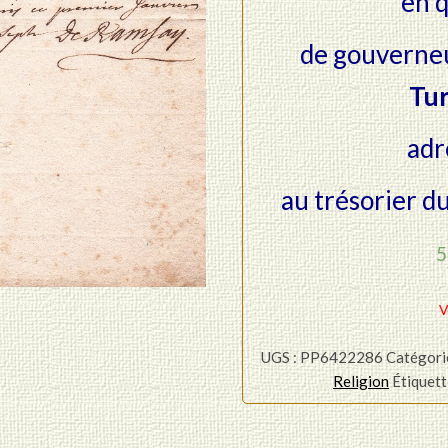
en q
de gouverne
Tu
adr
au trésorier d
5
V
UGS :
PP6422286
Catégori
Religion
Étiquett