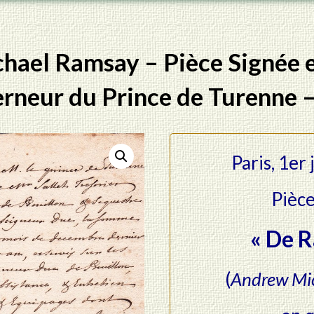
ael Ramsay – Pièce Signée e
rneur du Prince de Turenne 
Paris, 1er
Pièce
« De 
(
Andrew Mi