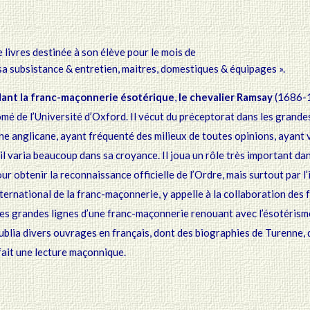
livres destinée à son élève pour le mois de
a subsistance & entretien, maitres, domestiques & équipages ».
dant la franc-maçonnerie ésotérique
,
le chevalier Ramsay
(1686-1
ômé de l’Université d’Oxford. Il vécut du préceptorat dans les
grandes
une
anglicane, ayant fréquenté des milieux de toutes opinions, ayant 
, il varia beaucoup dans sa
croyance. Il joua un rôle très important da
ur obtenir la reconnaissance officielle de l’Ordre,
mais surtout par l
nternational de la franc-maçonnerie, y appelle à la collaboration des 
 les grandes lignes
d’une franc-maçonnerie renouant avec l’ésotérism
ublia divers ouvrages en français, dont
des biographies de Turenne, 
e fait une lecture maçonnique.