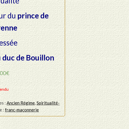
ualité
ur du
prince de
renne
essée
u
duc de Bouillon
00
€
endu
es :
Ancien Régime
,
Spiritualité-
e :
franc-maçonnerie