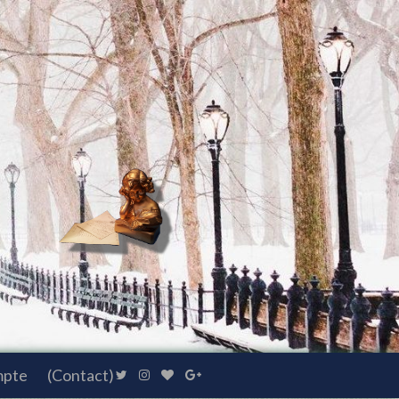
mpte
(Contact)