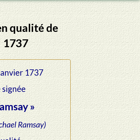
n qualité de
– 1737
 janvier 1737
 signée
Ramsay »
chael Ramsay)