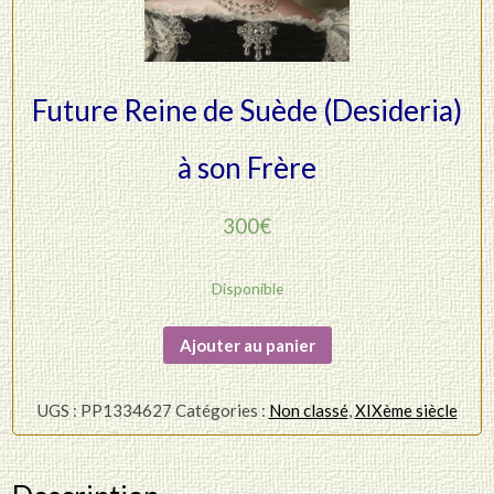
Future Reine de Suède (Desideria)
à son Frère
300
€
Disponible
quantité
Ajouter au panier
de
Désirée
UGS :
PP1334627
Catégories :
Non classé
,
XIXème siècle
Clary
-
Future