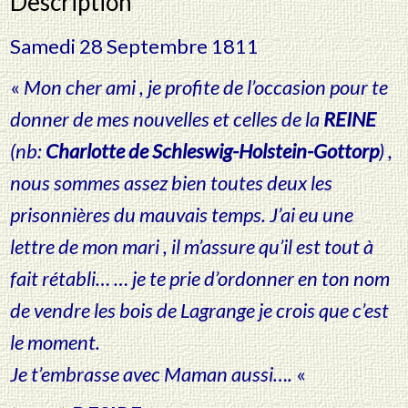
Description
Reine
de
Samedi 28 Septembre 1811
Suède
-
«
Mon cher ami , je profite de l’occasion pour te
Lettre
autographe
donner de mes nouvelles et celles de la
REINE
signée
(nb:
Charlotte de Schleswig-Holstein-Gottorp
) ,
à
son
nous sommes assez bien toutes deux les
Frère
prisonnières du mauvais temps. J’ai eu une
lettre de mon mari , il m’assure qu’il est tout à
fait rétabli… … je te prie d’ordonner en ton nom
de vendre les bois de Lagrange je crois que c’est
le moment.
Je t’embrasse avec Maman aussi….
«