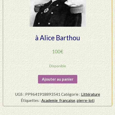
à Alice Barthou
100
€
Disponible
quantité
Ajouter au panier
de
Pierre
UGS :
PP9641918893541
Catégorie :
Littérature
LOTI
Étiquettes :
Academie_francaise
,
pierre-loti
-
Billet
autographe