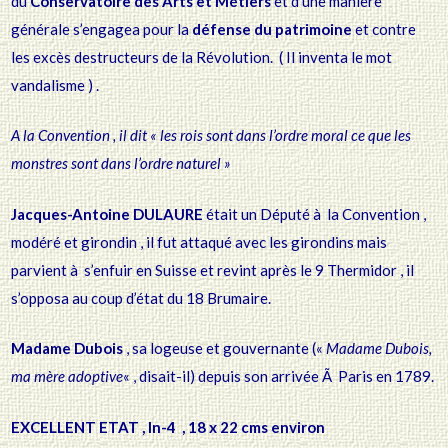
du
Conservatoire des Arts et Métiers
et d’une manière
générale s’engagea pour la
défense du patrimoine
et contre
les excès destructeurs de la Révolution. ( Il inventa le mot
vandalisme ) .
A la Convention , il dit « les rois sont dans l’ordre moral ce que les
monstres sont dans l’ordre naturel »
Jacques-Antoine DULAURE
était un Député à la Convention ,
modéré et girondin , il fut attaqué avec les girondins mais
parvient à s’enfuir en Suisse et revint après le 9 Thermidor , il
s’opposa au coup d’état du 18 Brumaire.
Madame Dubois
, sa logeuse et gouvernante («
Madame Dubois,
ma mère adoptive
« , disait-il) depuis son arrivée Ã Paris en 1789.
EXCELLENT ETAT , In-4 , 18 x 22 cms environ