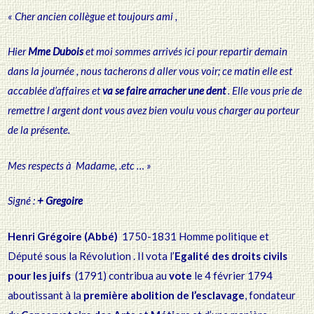
1804
« Cher ancien collègue et toujours ami ,
Hier
Mme Dubois
et moi sommes arrivés ici pour repartir demain
dans la journée , nous tacherons d aller vous voir; ce matin elle est
accablée d’affaires et
va se faire arracher une dent
. Elle vous prie de
remettre l argent dont vous avez bien voulu vous charger au porteur
de la présente.
Mes respects à Madame, .etc … »
Signé :
+ Gregoire
Henri Grégoire (Abbé)
1750-1831 Homme politique et
Député sous la Révolution . Il vota l’
Egalité des droits civils
pour les juifs
(1791) contribua au
vote
le 4 février 1794
aboutissant à la
première abolition de l’esclavage
, fondateur