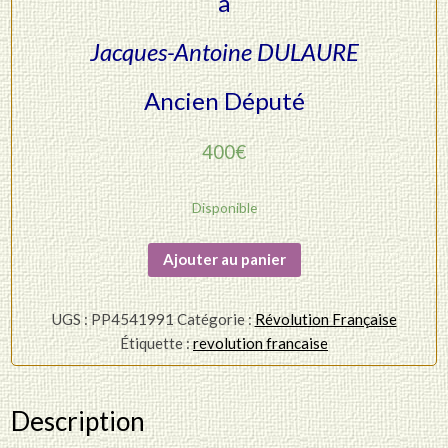
à
Jacques-Antoine DULAURE
Ancien Député
400
€
Disponible
quantité
Ajouter au panier
de
Abbé
UGS :
PP4541991
Catégorie :
Révolution Française
Grégoire
Étiquette :
revolution francaise
-
Lettre
Autographe
Description
Signée
-