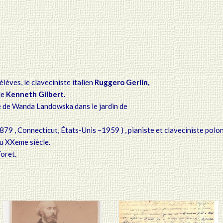
lèves, le claveciniste italien
Ruggero Gerlin,
de
Kenneth Gilbert.
e de Wanda Landowska dans le jardin de
879
, Connecticut, États-Unis –
1959 )
, pianiste et claveciniste polo
du XXeme siècle.
Foret.