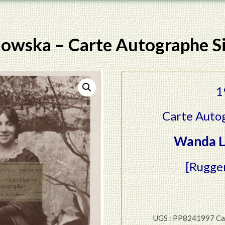
wska – Carte Autographe S
1
Carte Auto
Wanda 
[Rugger
UGS :
PP8241997
Ca