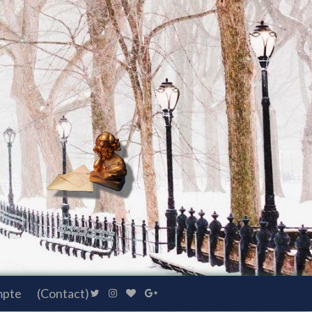
mpte
(Contact)