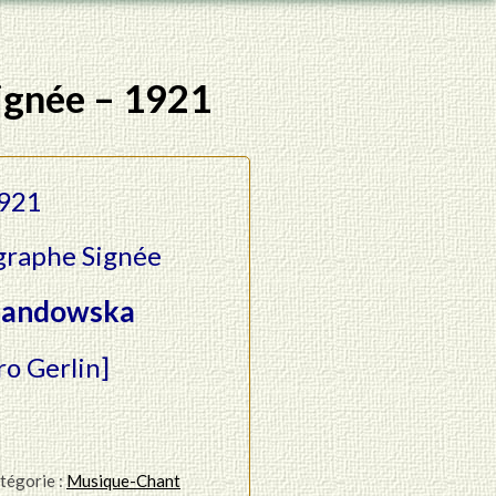
ignée – 1921
921
graphe Signée
Landowska
o Gerlin]
tégorie :
Musique-Chant