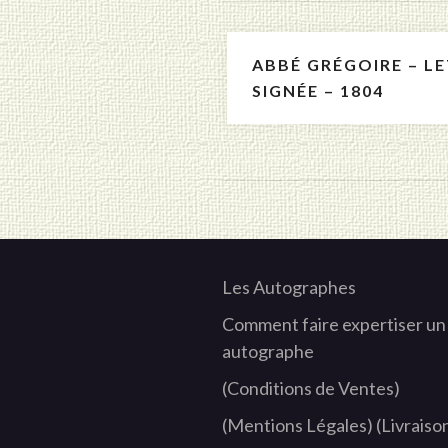
Navigation
ABBÉ GRÉGOIRE – L
de
SIGNÉE – 1804
l’article
Les Autographes
Comment faire expertiser un
autographe
(Conditions de Ventes)
(Mentions Légales)
(Livraiso